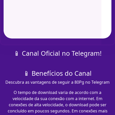
📱 Canal Oficial no Telegram!
📱 Benefícios do Canal
Descubra as vantagens de seguir a 80Pg no Telegram
O tempo de download varia de acordo com a
velocidade da sua conexão com a internet. Em
conexões de alta velocidade, o download pode ser
concluído em poucos segundos. Em conexões mais